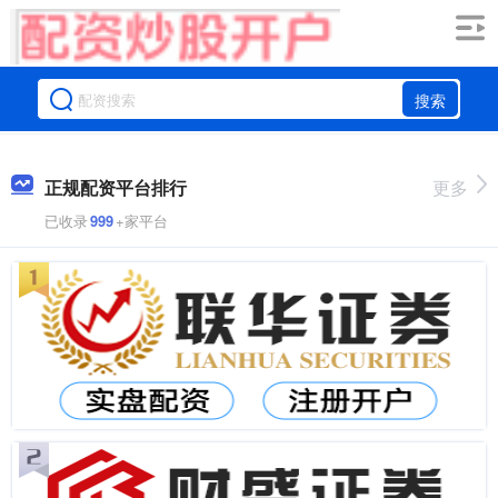
搜索
正规配资平台排行
更多
已收录
999
+家平台