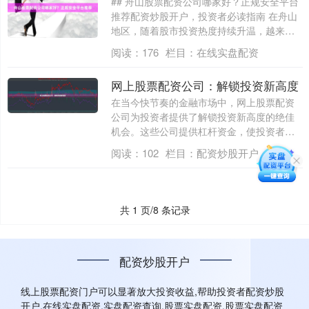
## 舟山股票配资公司哪家好？正规安全平台
推荐配资炒股开户，投资者必读指南 在舟山
地区，随着股市投资热度持续升温，越来
越....
阅读：
176
栏目：
在线实盘配资
网上股票配资公司：解锁投资新高度
在当今快节奏的金融市场中，网上股票配资
公司为投资者提供了解锁投资新高度的绝佳
机会。这些公司提供杠杆资金，使投资者能
够放大....
阅读：
102
栏目：
配资炒股开户
共 1 页/8 条记录
配资炒股开户
线上股票配资门户可以显著放大投资收益,帮助投资者配资炒股
开户,在线实盘配资,实盘配资查询,股票实盘配资,股票实盘配资