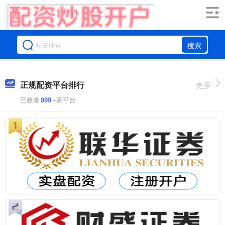
搜索
正规配资平台排行
更多
已收录
999
+家平台