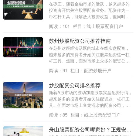
在枣庄，随着金融市场的活跃，越来越多的
投资者开始关注股票配资业务。配资作为一
种杠杆工具，能够放大投资收益，但同时也
伴随着....
阅读：
101
栏目：
线上股票配资门户
苏州炒股配资公司推荐指南
在苏州这座经济活跃的城市在线实盘配资，
越来越多的投资者开始关注股票配资这一杠
杆工具。然而，面对市场上众多的配资公
司，如何....
阅读：
91
栏目：
配资炒股开户
炒股配资公司排名推荐
随着A股市场的波动加剧股票实盘配资行情，
越来越多的投资者开始关注配资这一杠杆工
具。但面对市场上鱼龙混杂的配资公司，如
何选....
阅读：
85
栏目：
线上股票配资门户
舟山股票配资公司哪家好？正规安全平台推荐