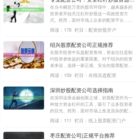
在当今瞬息万变的股市环境中，越来越多的
投资者开始关注杠杆炒股这一高效投资方
式。然而，面对市场上众多的配资平台，如
何选择一....
阅读：
178
栏目：
配资炒股开户
绍兴股票配资公司正规推荐
在股市投资中实盘配资查询，资金往往是制
约投资者收益的重要因素。对于绍兴的投资
者来说，选择一家正规、安全的股票配资公
司，不....
阅读：
159
栏目：
在线实盘配资
深圳炒股配资公司选择指南
在深圳这座金融创新之城，炒股配资作为一
种放大资金杠杆的工具，吸引了众多投资者
的目光。然而，面对市场上鱼龙混杂的配资
公司，....
阅读：
111
栏目：
线上股票配资门户
枣庄配资公司|正规平台推荐