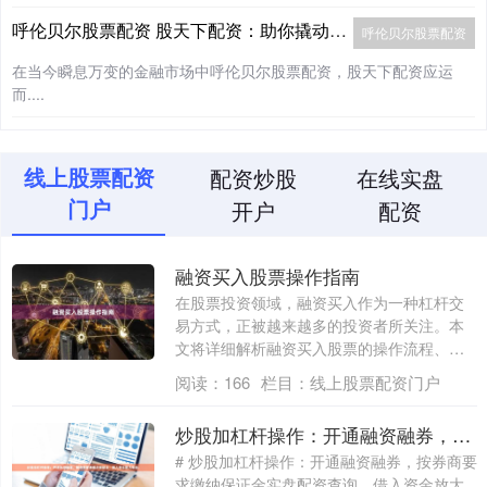
呼伦贝尔股票配资 股天下配资：助你撬动财富杠杆，成就投资梦想
呼伦贝尔股票配资
在当今瞬息万变的金融市场中呼伦贝尔股票配资，股天下配资应运
而....
线上股票配资
配资炒股
在线实盘
门户
开户
配资
融资买入股票操作指南
在股票投资领域，融资买入作为一种杠杆交
易方式，正被越来越多的投资者所关注。本
文将详细解析融资买入股票的操作流程、风
险控制....
阅读：
166
栏目：
线上股票配资门户
炒股加杠杆操作：开通融资融券，按券商要求缴纳保证金，借入资金放大收益。
# 炒股加杠杆操作：开通融资融券，按券商要
求缴纳保证金实盘配资查询，借入资金放大