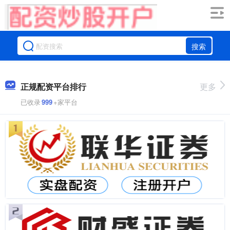
搜索
正规配资平台排行
更多
已收录
999
+家平台