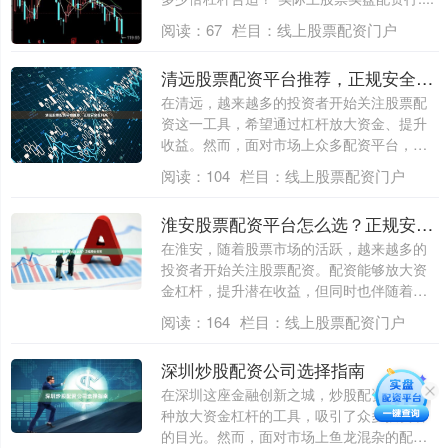
阅读：
67
栏目：
线上股票配资门户
清远股票配资平台推荐，正规安全杠杆高
在清远，越来越多的投资者开始关注股票配
资这一工具，希望通过杠杆放大资金、提升
收益。然而，面对市场上众多配资平台，如
何选择....
阅读：
104
栏目：
线上股票配资门户
淮安股票配资平台怎么选？正规安全指南
在淮安，随着股票市场的活跃，越来越多的
投资者开始关注股票配资。配资能够放大资
金杠杆，提升潜在收益，但同时也伴随着较
高的风....
阅读：
164
栏目：
线上股票配资门户
深圳炒股配资公司选择指南
在深圳这座金融创新之城，炒股配资作为一
种放大资金杠杆的工具，吸引了众多投资者
的目光。然而，面对市场上鱼龙混杂的配资