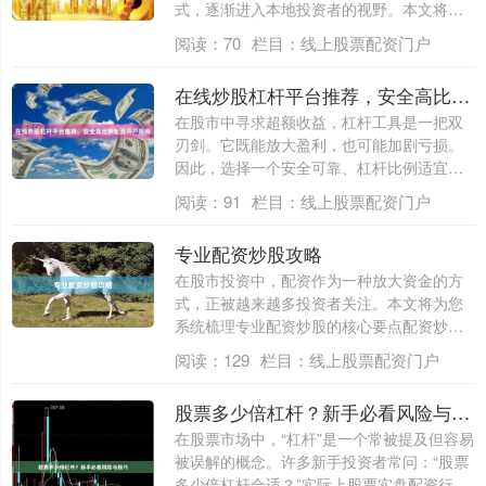
式，逐渐进入本地投资者的视野。本文将从
柳州本地....
阅读：
70
栏目：
线上股票配资门户
在线炒股杠杆平台推荐，安全高比例配资开户指南
在股市中寻求超额收益，杠杆工具是一把双
刃剑。它既能放大盈利，也可能加剧亏损。
因此，选择一个安全可靠、杠杆比例适宜的
在线平....
阅读：
91
栏目：
线上股票配资门户
专业配资炒股攻略
在股市投资中，配资作为一种放大资金的方
式，正被越来越多投资者关注。本文将为您
系统梳理专业配资炒股的核心要点配资炒股
开户，....
阅读：
129
栏目：
线上股票配资门户
股票多少倍杠杆？新手必看风险与技巧
在股票市场中，“杠杆”是一个常被提及但容易
被误解的概念。许多新手投资者常问：“股票
多少倍杠杆合适？”实际上股票实盘配资行....