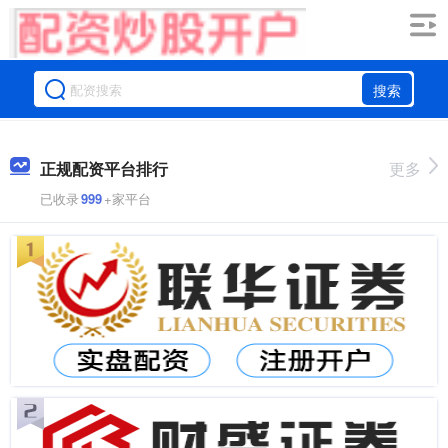
搜索
正规配资平台排行
更多
已收录
999
+家平台