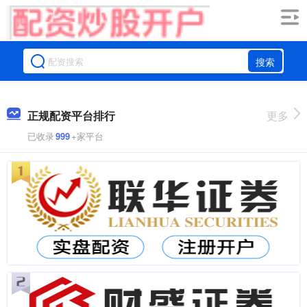
搜索
正规配资平台排行
更多
已收录
999
+家平台