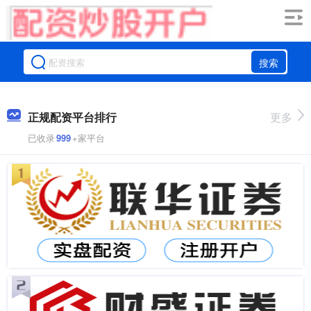
搜索
正规配资平台排行
更多
已收录
999
+家平台