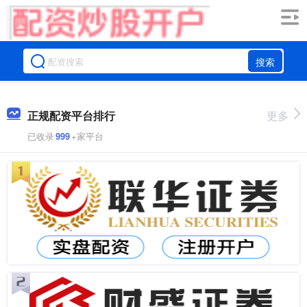
搜索
正规配资平台排行
更多
已收录
999
+家平台