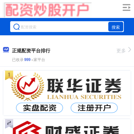
搜索
正规配资平台排行
更多
已收录
999
+家平台