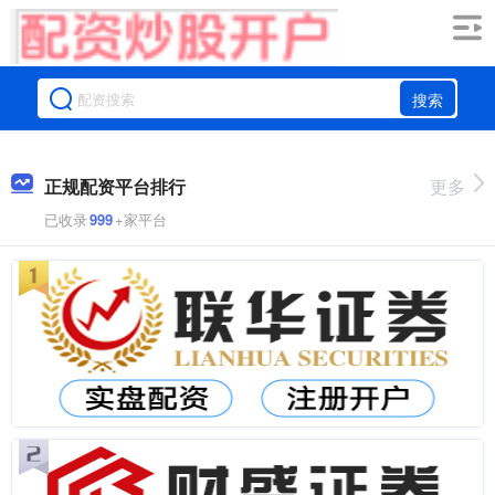
搜索
正规配资平台排行
更多
已收录
999
+家平台