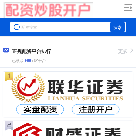
搜索
正规配资平台排行
更多
已收录
999
+家平台