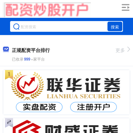
搜索
正规配资平台排行
更多
已收录
999
+家平台