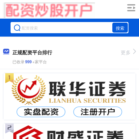
搜索
正规配资平台排行
更多
已收录
999
+家平台