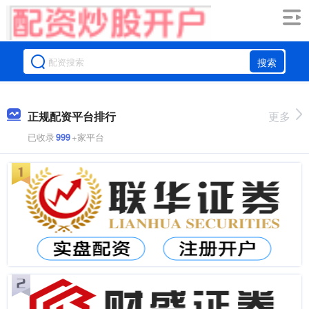
搜索
正规配资平台排行
更多
已收录
999
+家平台