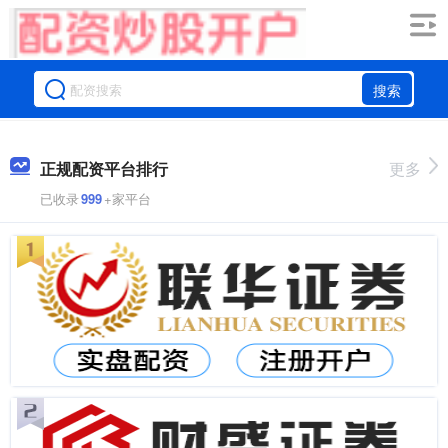
搜索
正规配资平台排行
更多
已收录
999
+家平台