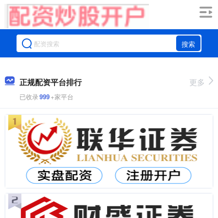
搜索
正规配资平台排行
更多
已收录
999
+家平台