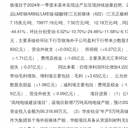
炼项目于2024年一季度末基本实现达产后呈现持续放量趋势。
品LME铜/MB钴/LME镍/碳酸锂/三元前驱体（622）/三元正极材料
7.15美元/吨、79977.19元/吨、7.50万元/吨、12.18万元/吨，同比分别变
-44.41%，环比分别变动-5.52%/-10.70%/-24.46%/-11.
元，主要系镍价环比下行导致海外子公司盈利下行带来少数股东
83亿元）、营业外收支（+0.03亿元）、所得税（+0.27亿元
（-1.71亿元）、费用及税金（-1.65亿元，主要系美元汇率环
损失（-0.07亿元）。 同比来看：归母净利润环比增加4.
带动毛利增加。增利项主要包括：毛利（+3.63亿元）、公允价值
数股东损益（+1.08亿元）；减利项主要包括：费用及税金（-1.7
5亿元）、营业外收支（-0.09亿元）。 项目进展：（1）公
“高纯电镍建设项目”，该项目新增7万吨高纯电镍产能，预计2025
资金投入金额为56,318.69万元。（2）华友钴业“年产5万
作为集团首个海外前驱体产能，华能项目具备从资源到材料无