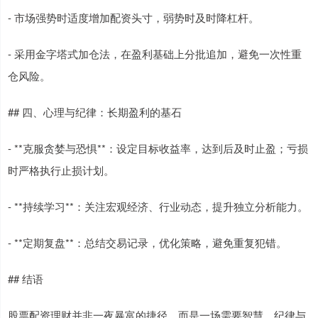
- 市场强势时适度增加配资头寸，弱势时及时降杠杆。
- 采用金字塔式加仓法，在盈利基础上分批追加，避免一次性重
仓风险。
## 四、心理与纪律：长期盈利的基石
- **克服贪婪与恐惧**：设定目标收益率，达到后及时止盈；亏损
时严格执行止损计划。
- **持续学习**：关注宏观经济、行业动态，提升独立分析能力。
- **定期复盘**：总结交易记录，优化策略，避免重复犯错。
## 结语
股票配资理财并非一夜暴富的捷径，而是一场需要智慧、纪律与